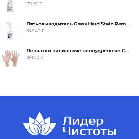
172.30
₽
Пятновыводитель Grass Hard Stain Remover, 600мл
848.40
₽
Перчатки виниловые неопудренные CTP-BS, размер S
189.00
₽