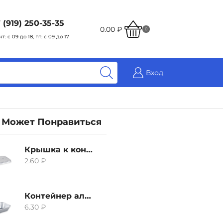
 (919) 250-35-35
0.00
₽
0
чт: с 09 до 18, пт: с 09 до 17
Вход
 Может Понравиться
Крышка к контейнеру алюминиевого 380мл
2.60
₽
Контейнер алюминиевый 380мл
6.30
₽