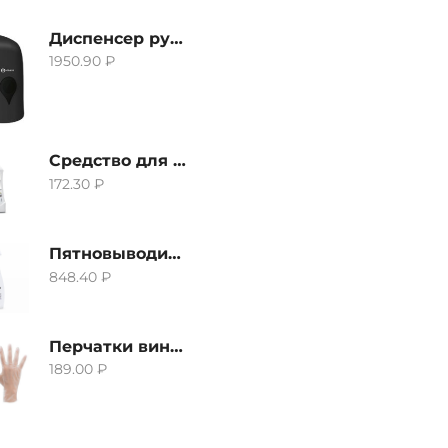
Диспенсер ручной для жидкого мыла Grass IT-0638, черный
1950.90
₽
Средство для удаления извести и ржавчины Grass Gloss-Gel, 500мл
172.30
₽
Пятновыводитель Grass Hard Stain Remover, 600мл
848.40
₽
Перчатки виниловые неопудренные CTP-BS, размер S
189.00
₽