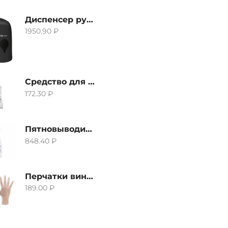
Диспенсер ручной для жидкого мыла Grass IT-0638, черный
1950.90
₽
Средство для удаления извести и ржавчины Grass Gloss-Gel, 500мл
172.30
₽
Пятновыводитель Grass Hard Stain Remover, 600мл
848.40
₽
Перчатки виниловые неопудренные CTP-BS, размер S
189.00
₽