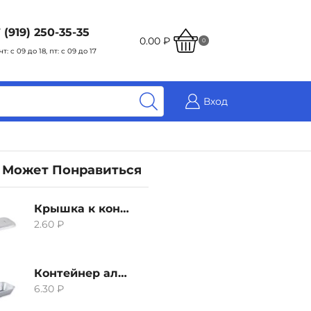
 (919) 250-35-35
0.00
₽
0
чт: с 09 до 18, пт: с 09 до 17
Вход
 Может Понравиться
Крышка к контейнеру алюминиевого 380мл
2.60
₽
Контейнер алюминиевый 380мл
6.30
₽