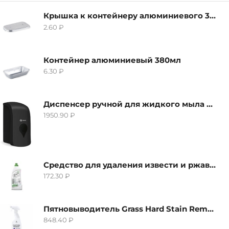
Крышка к контейнеру алюминиевого 380мл
2.60
₽
Контейнер алюминиевый 380мл
6.30
₽
Диспенсер ручной для жидкого мыла Grass IT-0638, черный
1950.90
₽
Средство для удаления извести и ржавчины Grass Gloss-Gel, 500мл
172.30
₽
Пятновыводитель Grass Hard Stain Remover, 600мл
848.40
₽