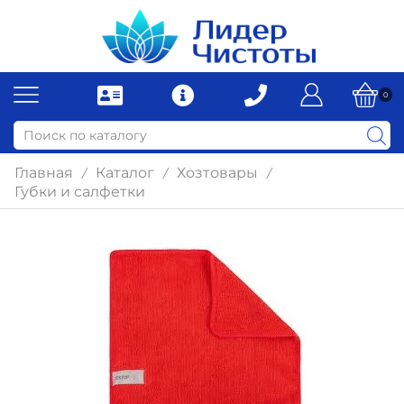
0
Главная
Каталог
Хозтовары
/
/
/
Губки и салфетки