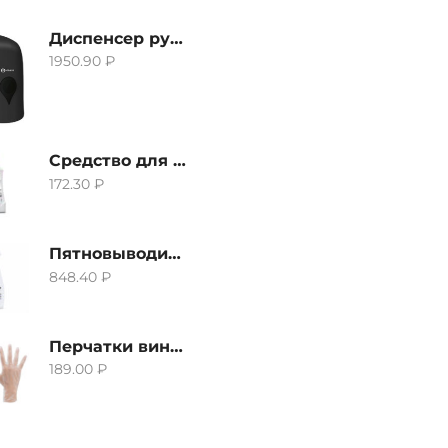
Диспенсер ручной для жидкого мыла Grass IT-0638, черный
1950.90
₽
Средство для удаления извести и ржавчины Grass Gloss-Gel, 500мл
172.30
₽
Пятновыводитель Grass Hard Stain Remover, 600мл
848.40
₽
Перчатки виниловые неопудренные CTP-BS, размер S
189.00
₽