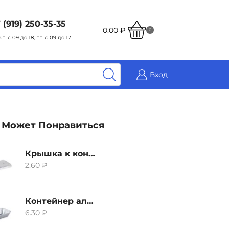
 (919) 250-35-35
0.00
₽
0
чт: с 09 до 18, пт: с 09 до 17
Вход
 Может Понравиться
Крышка к контейнеру алюминиевого 380мл
2.60
₽
Контейнер алюминиевый 380мл
6.30
₽