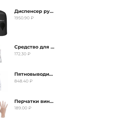
Диспенсер ручной для жидкого мыла Grass IT-0638, черный
1950.90
₽
Средство для удаления извести и ржавчины Grass Gloss-Gel, 500мл
172.30
₽
Пятновыводитель Grass Hard Stain Remover, 600мл
848.40
₽
Перчатки виниловые неопудренные CTP-BS, размер S
189.00
₽