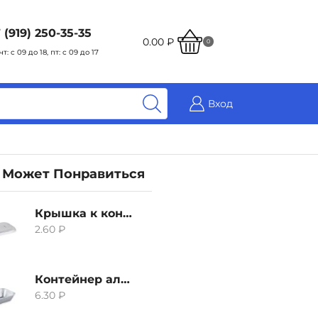
 (919) 250-35-35
0.00
₽
0
чт: с 09 до 18, пт: с 09 до 17
Вход
 Может Понравиться
Крышка к контейнеру алюминиевого 380мл
2.60
₽
Контейнер алюминиевый 380мл
6.30
₽