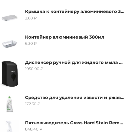
Крышка к контейнеру алюминиевого 380мл
2.60
₽
Контейнер алюминиевый 380мл
6.30
₽
Диспенсер ручной для жидкого мыла Grass IT-0638, черный
1950.90
₽
Средство для удаления извести и ржавчины Grass Gloss-Gel, 500мл
172.30
₽
Пятновыводитель Grass Hard Stain Remover, 600мл
848.40
₽