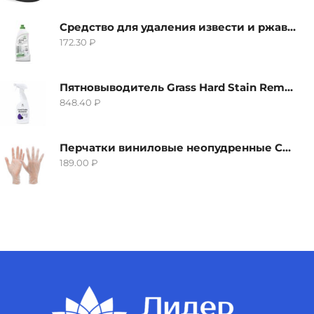
Средство для удаления извести и ржавчины Grass Gloss-Gel, 500мл
172.30
₽
Пятновыводитель Grass Hard Stain Remover, 600мл
848.40
₽
Перчатки виниловые неопудренные CTP-BS, размер S
189.00
₽