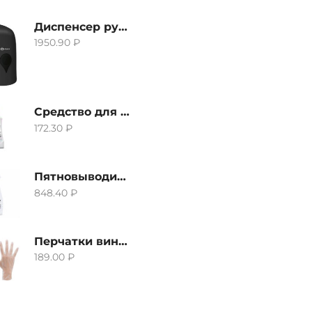
Диспенсер ручной для жидкого мыла Grass IT-0638, черный
1950.90
₽
Средство для удаления извести и ржавчины Grass Gloss-Gel, 500мл
172.30
₽
Пятновыводитель Grass Hard Stain Remover, 600мл
848.40
₽
Перчатки виниловые неопудренные CTP-BS, размер S
189.00
₽