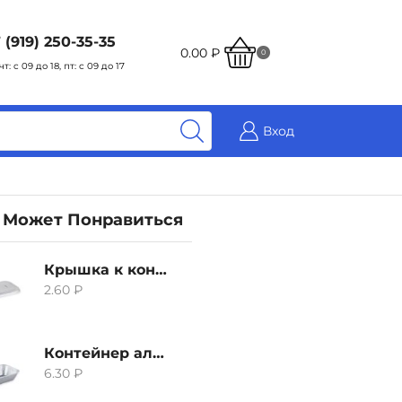
 (919) 250-35-35
0.00
₽
0
чт: с 09 до 18, пт: с 09 до 17
Вход
 Может Понравиться
Крышка к контейнеру алюминиевого 380мл
2.60
₽
Контейнер алюминиевый 380мл
6.30
₽