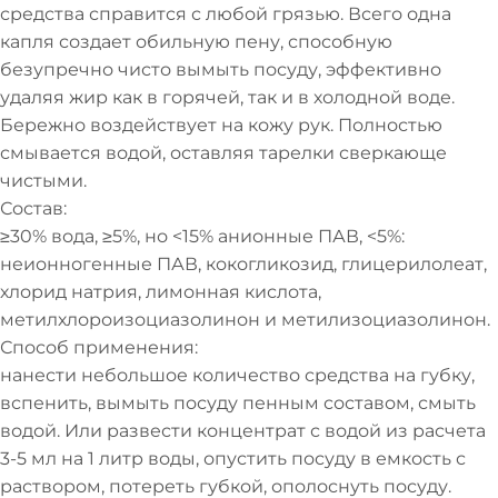
средства справится с любой грязью. Всего одна
капля создает обильную пену, способную
безупречно чисто вымыть посуду, эффективно
удаляя жир как в горячей, так и в холодной воде.
Бережно воздействует на кожу рук. Полностью
смывается водой, оставляя тарелки сверкающе
чистыми.
Состав:
≥30% вода, ≥5%, но <15% анионные ПАВ, <5%:
неионногенные ПАВ, кокогликозид, глицерилолеат,
хлорид натрия, лимонная кислота,
метилхлороизоциазолинон и метилизоциазолинон.
Способ применения:
нанести небольшое количество средства на губку,
вспенить, вымыть посуду пенным составом, смыть
водой. Или развести концентрат с водой из расчета
3-5 мл на 1 литр воды, опустить посуду в емкость с
раствором, потереть губкой, ополоснуть посуду.