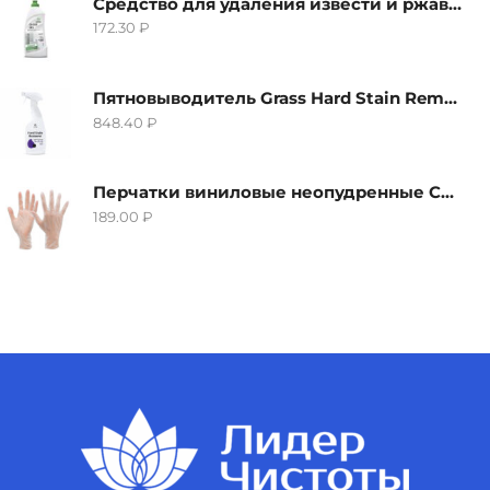
Средство для удаления извести и ржавчины Grass Gloss-Gel, 500мл
172.30
₽
Пятновыводитель Grass Hard Stain Remover, 600мл
848.40
₽
Перчатки виниловые неопудренные CTP-BS, размер S
189.00
₽