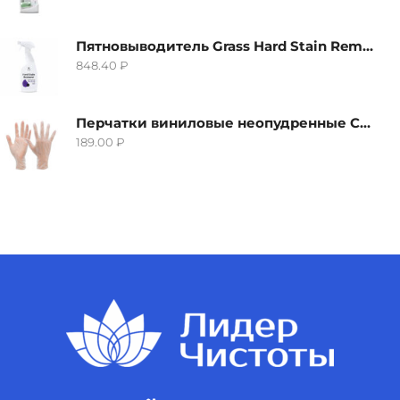
Пятновыводитель Grass Hard Stain Remover, 600мл
848.40
₽
Перчатки виниловые неопудренные CTP-BS, размер S
189.00
₽