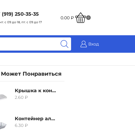
 (919) 250-35-35
0.00
₽
0
чт: с 09 до 18, пт: с 09 до 17
Вход
 Может Понравиться
Крышка к контейнеру алюминиевого 380мл
2.60
₽
Контейнер алюминиевый 380мл
6.30
₽