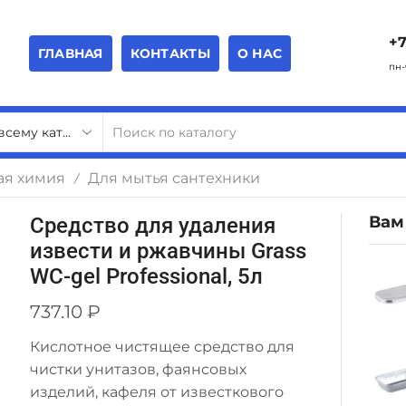
+7
ГЛАВНАЯ
КОНТАКТЫ
О НАС
пн-
ая химия
Для мытья сантехники
/
Вам
Средство для удаления
извести и ржавчины Grass
WC-gel Professional, 5л
737.10
₽
Кислотное чистящее средство для
чистки унитазов, фаянсовых
изделий, кафеля от известкового