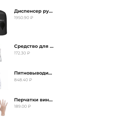
Диспенсер ручной для жидкого мыла Grass IT-0638, черный
1950.90
₽
Средство для удаления извести и ржавчины Grass Gloss-Gel, 500мл
172.30
₽
Пятновыводитель Grass Hard Stain Remover, 600мл
848.40
₽
Перчатки виниловые неопудренные CTP-BS, размер S
189.00
₽