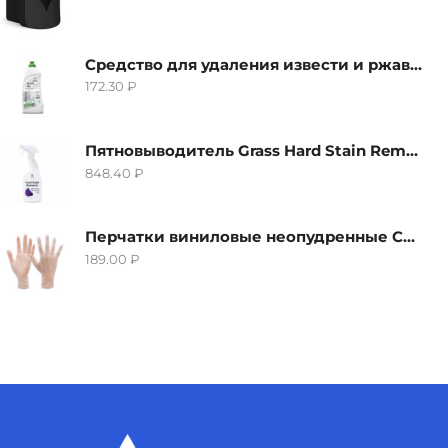
Средство для удаления извести и ржавчины Grass Gloss-Gel, 500мл
172.30
₽
Пятновыводитель Grass Hard Stain Remover, 600мл
848.40
₽
Перчатки виниловые неопудренные CTP-BS, размер S
189.00
₽