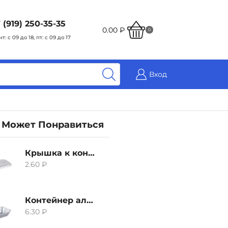
 (919) 250-35-35
0.00
₽
0
чт: с 09 до 18, пт: с 09 до 17
Вход
 Может Понравиться
Крышка к контейнеру алюминиевого 380мл
2.60
₽
Контейнер алюминиевый 380мл
6.30
₽