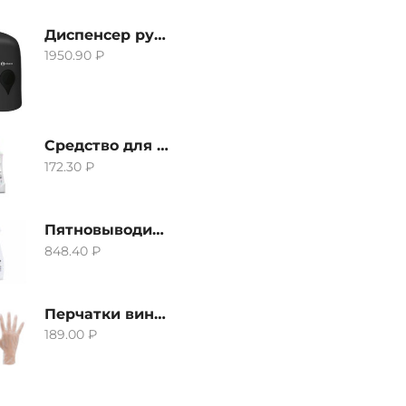
Диспенсер ручной для жидкого мыла Grass IT-0638, черный
1950.90
₽
Средство для удаления извести и ржавчины Grass Gloss-Gel, 500мл
172.30
₽
Пятновыводитель Grass Hard Stain Remover, 600мл
848.40
₽
Перчатки виниловые неопудренные CTP-BS, размер S
189.00
₽