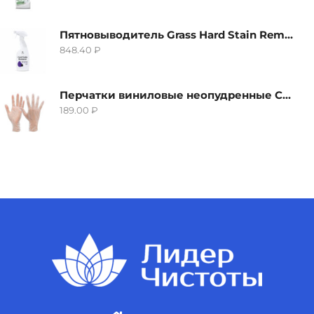
Пятновыводитель Grass Hard Stain Remover, 600мл
848.40
₽
Перчатки виниловые неопудренные CTP-BS, размер S
189.00
₽