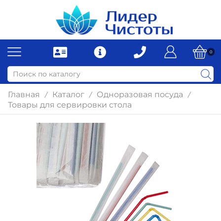
0
Главная
Каталог
Одноразовая посуда
/
/
/
Товары для сервировки стола