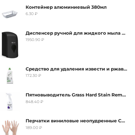
Контейнер алюминиевый 380мл
6.30
₽
Диспенсер ручной для жидкого мыла Grass IT-0638, черный
1950.90
₽
Средство для удаления извести и ржавчины Grass Gloss-Gel, 500мл
172.30
₽
Пятновыводитель Grass Hard Stain Remover, 600мл
848.40
₽
Перчатки виниловые неопудренные CTP-BS, размер S
189.00
₽