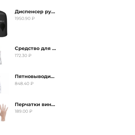
Диспенсер ручной для жидкого мыла Grass IT-0638, черный
1950.90
₽
Средство для удаления извести и ржавчины Grass Gloss-Gel, 500мл
172.30
₽
Пятновыводитель Grass Hard Stain Remover, 600мл
848.40
₽
Перчатки виниловые неопудренные CTP-BS, размер S
189.00
₽