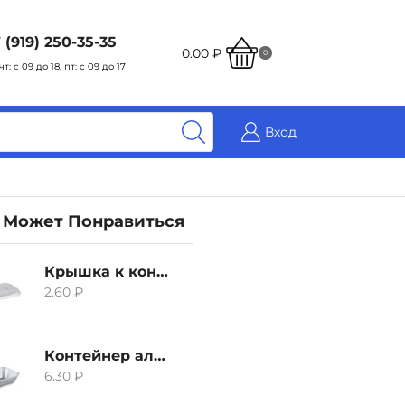
 (919) 250-35-35
0.00
₽
0
чт: с 09 до 18, пт: с 09 до 17
Вход
 Может Понравиться
Крышка к контейнеру алюминиевого 380мл
2.60
₽
Контейнер алюминиевый 380мл
6.30
₽