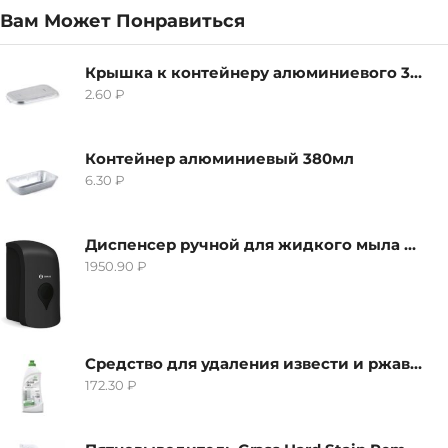
Вам Может Понравиться
Крышка к контейнеру алюминиевого 380мл
2.60
₽
Контейнер алюминиевый 380мл
6.30
₽
Диспенсер ручной для жидкого мыла Grass IT-0638, черный
1950.90
₽
Средство для удаления извести и ржавчины Grass Gloss-Gel, 500мл
172.30
₽