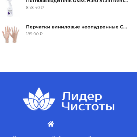
Пятновыводитель Grass Hard Stain Remover, 600мл
848.40
₽
Перчатки виниловые неопудренные CTP-BS, размер S
189.00
₽