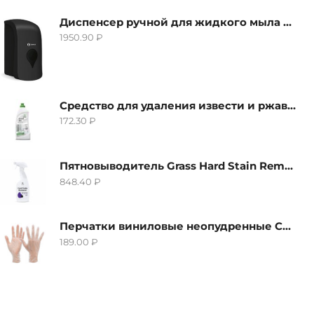
Диспенсер ручной для жидкого мыла Grass IT-0638, черный
1950.90
₽
Средство для удаления извести и ржавчины Grass Gloss-Gel, 500мл
172.30
₽
Пятновыводитель Grass Hard Stain Remover, 600мл
848.40
₽
Перчатки виниловые неопудренные CTP-BS, размер S
189.00
₽