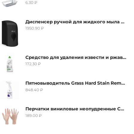
6.30
₽
Диспенсер ручной для жидкого мыла Grass IT-0638, черный
1950.90
₽
Средство для удаления извести и ржавчины Grass Gloss-Gel, 500мл
172.30
₽
Пятновыводитель Grass Hard Stain Remover, 600мл
848.40
₽
Перчатки виниловые неопудренные CTP-BS, размер S
189.00
₽