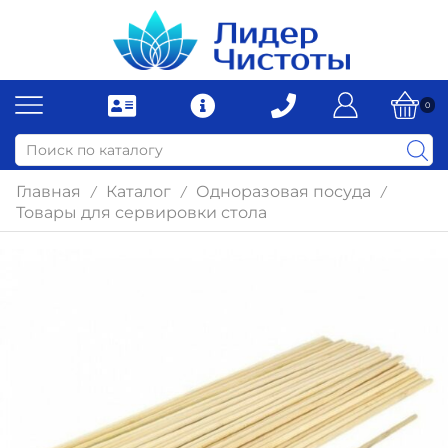
0
Главная
Каталог
Одноразовая посуда
/
/
/
Товары для сервировки стола