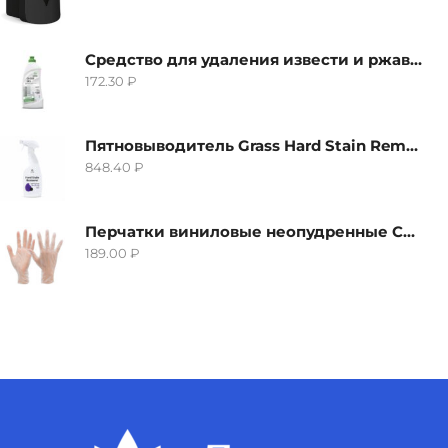
Средство для удаления извести и ржавчины Grass Gloss-Gel, 500мл
172.30
₽
Пятновыводитель Grass Hard Stain Remover, 600мл
848.40
₽
Перчатки виниловые неопудренные CTP-BS, размер S
189.00
₽