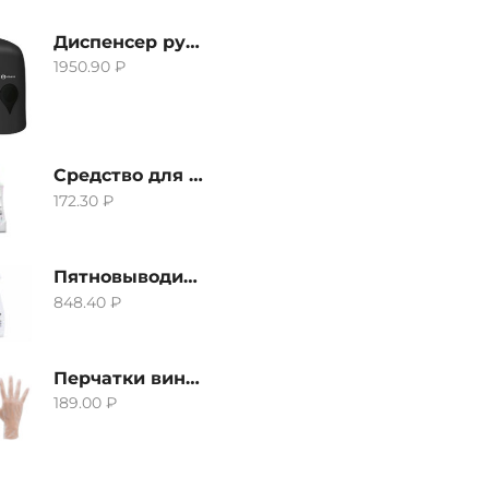
Диспенсер ручной для жидкого мыла Grass IT-0638, черный
1950.90
₽
Средство для удаления извести и ржавчины Grass Gloss-Gel, 500мл
172.30
₽
Пятновыводитель Grass Hard Stain Remover, 600мл
848.40
₽
Перчатки виниловые неопудренные CTP-BS, размер S
189.00
₽