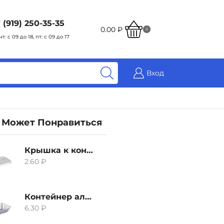
 (919) 250-35-35
0.00
₽
0
чт: с 09 до 18, пт: с 09 до 17
Вход
 Может Понравиться
Крышка к контейнеру алюминиевого 380мл
2.60
₽
Контейнер алюминиевый 380мл
6.30
₽