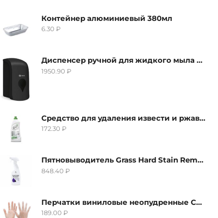
Контейнер алюминиевый 380мл
6.30
₽
Диспенсер ручной для жидкого мыла Grass IT-0638, черный
1950.90
₽
Средство для удаления извести и ржавчины Grass Gloss-Gel, 500мл
172.30
₽
Пятновыводитель Grass Hard Stain Remover, 600мл
848.40
₽
Перчатки виниловые неопудренные CTP-BS, размер S
189.00
₽