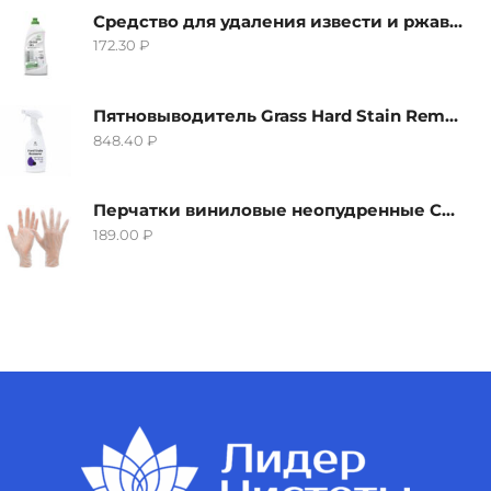
Средство для удаления извести и ржавчины Grass Gloss-Gel, 500мл
172.30
₽
Пятновыводитель Grass Hard Stain Remover, 600мл
848.40
₽
Перчатки виниловые неопудренные CTP-BS, размер S
189.00
₽