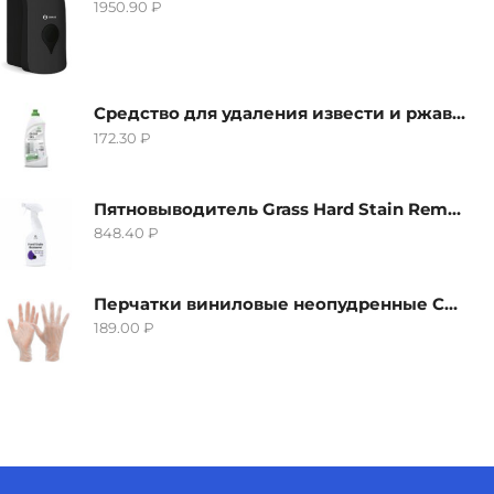
1950.90
₽
Средство для удаления извести и ржавчины Grass Gloss-Gel, 500мл
172.30
₽
Пятновыводитель Grass Hard Stain Remover, 600мл
848.40
₽
Перчатки виниловые неопудренные CTP-BS, размер S
189.00
₽