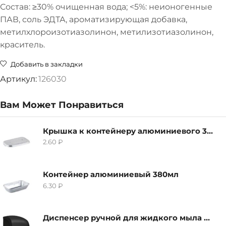
Состав: ≥30% очищенная вода; <5%: неионогенные
ПАВ, соль ЭДТА, ароматизирующая добавка,
метилхлороизотиазолинон, метилизотиазолинон,
краситель.
Добавить в закладки
Артикул:
126030
Вам Может Понравиться
Крышка к контейнеру алюминиевого 380мл
2.60
₽
Контейнер алюминиевый 380мл
6.30
₽
Диспенсер ручной для жидкого мыла Grass IT-0638, черный