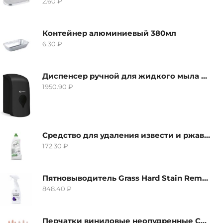
2.60
₽
Контейнер алюминиевый 380мл
6.30
₽
Диспенсер ручной для жидкого мыла Grass IT-0638, черный
1950.90
₽
Средство для удаления извести и ржавчины Grass Gloss-Gel, 500мл
172.30
₽
Пятновыводитель Grass Hard Stain Remover, 600мл
848.40
₽
Перчатки виниловые неопудренные CTP-BS, размер S